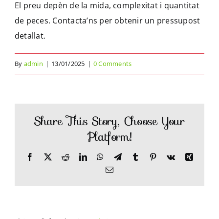
El preu depèn de la mida, complexitat i quantitat
de peces. Contacta’ns per obtenir un pressupost
CA
detallat.
ES
By
admin
|
13/01/2025
|
0 Comments
Share This Story, Choose Your
Platform!
Facebook
X
Reddit
LinkedIn
WhatsApp
Telegram
Tumblr
Pinterest
Vk
Xing
Email