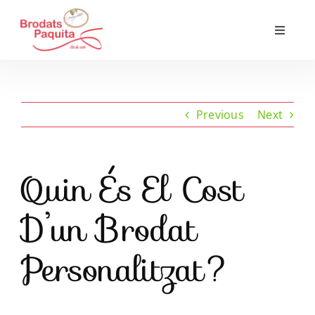
Skip
to
Toggle
Navigat
content
Inici
Qui Som?
Previous
Next
Serveis
Quin És El Cost
Aparadors
D’un Brodat
Personalitzat?
Com treballem?
Contacte