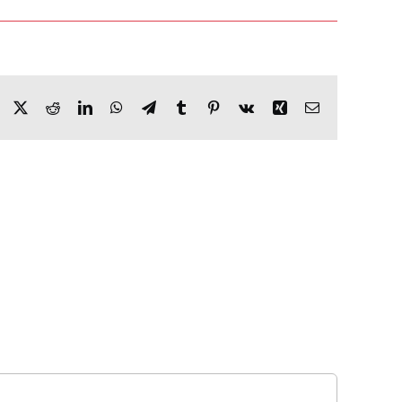
Facebook
X
Reddit
LinkedIn
WhatsApp
Telegram
Tumblr
Pinterest
Vk
Xing
Email