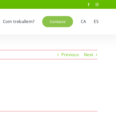
Com treballem?
CA
ES
Contacte
Previous
Next