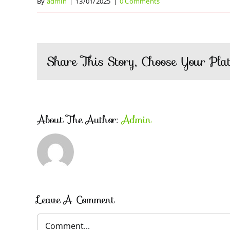
By
admin
|
13/01/2025
|
0 Comments
Share This Story, Choose Your Plat
About The Author:
Admin
Leave A Comment
Comment