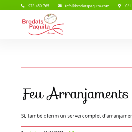
Skip
973 450 765
info@brodatspaquita.com
C/ L
to
content
Feu Arranjament
Sí, també oferim un servei complet d’arranjament