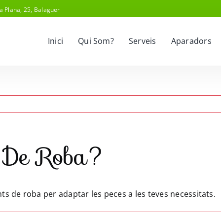
a Plana, 25, Balaguer
Inici
Qui Som?
Serveis
Aparadors
s De Roba?
s de roba per adaptar les peces a les teves necessitats.