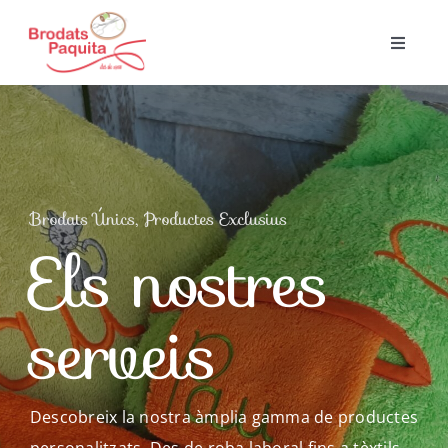
Skip
to
Toggle
Navigat
content
Inici
Qui Som?
Brodats Únics, Productes Exclusius
Serveis
Els nostres
Aparadors
serveis
Com treballem?
Descobreix la nostra àmplia gamma de productes
Contacte