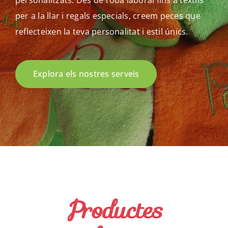
personalitzats. Des de roba laboral fins a tèxtils
per a la llar i regals especials, creem peces que
CA
reflecteixen la teva personalitat i estil únics.
ES
Explora els nostres serveis
Productes