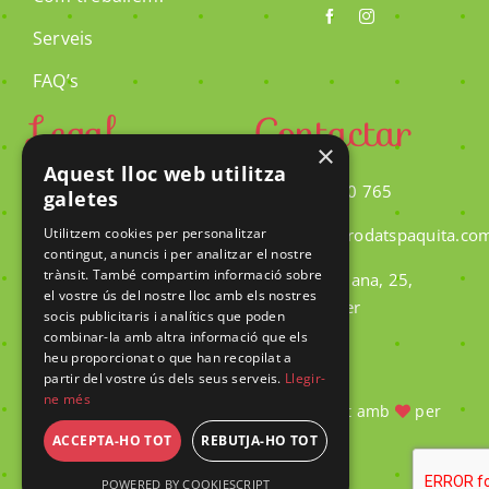
Serveis
FAQ’s
Legal
Contactar
×
Aquest lloc web utilitza
Avis legal
973 450 765
galetes
Política de cookies
Utilitzem cookies per personalitzar
info@brodatspaquita.co
contingut, anuncis i per analitzar el nostre
Política de privacitat
trànsit. També compartim informació sobre
C/ La Plana, 25,
el vostre ús del nostre lloc amb els nostres
Balaguer
socis publicitaris i analítics que poden
combinar-la amb altra informació que els
heu proporcionat o que han recopilat a
partir del vostre ús dels seus serveis.
Llegir-
ne més
© 2026 | Tots els drets reservats - Creat amb
per
ACCEPTA-HO TOT
REBUTJA-HO TOT
CompsaOnline
POWERED BY COOKIESCRIPT