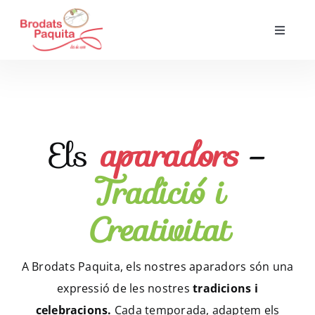
Skip
to
Toggle
Navigat
content
Inici
Qui Som?
Els
aparadors
–
Serveis
Tradició i
Aparadors
Creativitat
Com treballem?
A Brodats Paquita, els nostres aparadors són una
expressió de les nostres
tradicions i
Contacte
celebracions.
Cada temporada, adaptem els