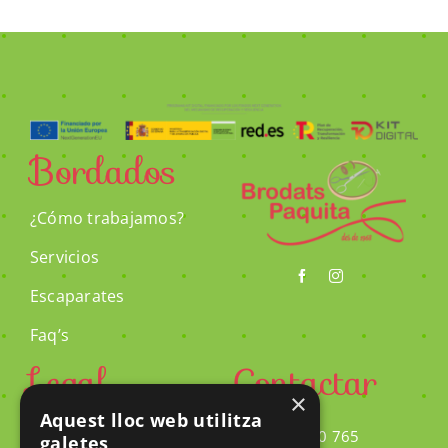
Bordados
¿Cómo trabajamos?
Servicios
Escaparates
Faq’s
Legal
Contactar
×
Aquest lloc web utilitza
Aviso Legal
973 450 765
galetes