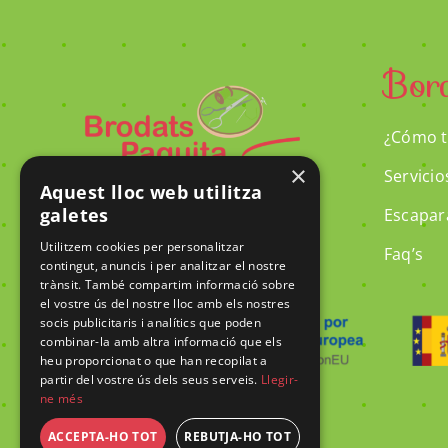
Bor
¿Cómo t
×
Servicio
Aquest lloc web utilitza
galetes
Escapar
Utilitzem cookies per personalitzar
Faq’s
contingut, anuncis i per analitzar el nostre
trànsit. També compartim informació sobre
el vostre ús del nostre lloc amb els nostres
socis publicitaris i analítics que poden
combinar-la amb altra informació que els
heu proporcionat o que han recopilat a
partir del vostre ús dels seus serveis.
Llegir-
ne més
ACCEPTA-HO TOT
REBUTJA-HO TOT