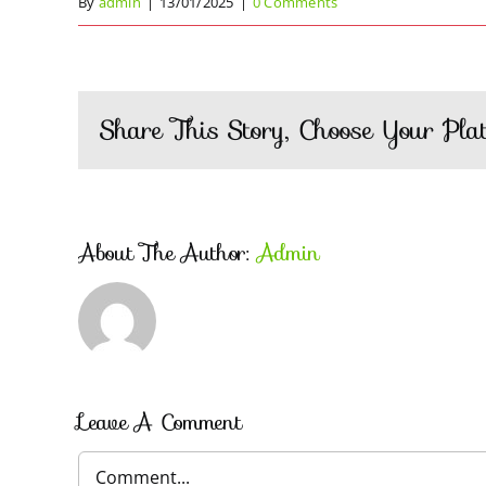
By
admin
|
13/01/2025
|
0 Comments
Share This Story, Choose Your Plat
About The Author:
Admin
Leave A Comment
Comment