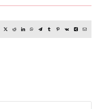
Facebook
X
Reddit
LinkedIn
WhatsApp
Telegram
Tumblr
Pinterest
Vk
Xing
Email