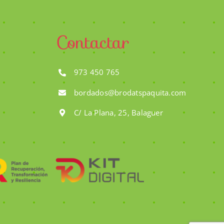
Contactar
973 450 765
bordados@brodatspaquita.com
C/ La Plana, 25, Balaguer