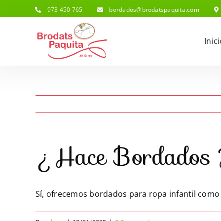
Skip
973 450 765
bordados@brodatspaquita.com
to
content
Inic
¿Hace Bordados P
Sí, ofrecemos bordados para ropa infantil como