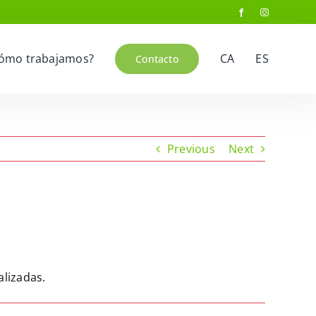
ómo trabajamos?
CA
ES
Contacto
Previous
Next
alizadas.