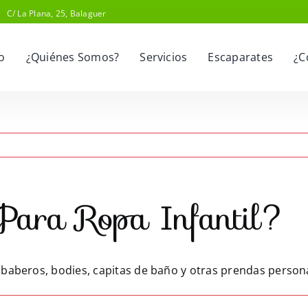
C/ La Plana, 25, Balaguer
io
¿Quiénes Somos?
Servicios
Escaparates
¿C
ara Ropa Infantil?
 baberos, bodies, capitas de baño y otras prendas person